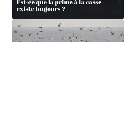
Est-ce que la prime à la casse
existe toujours ?
DÉMARCHES
Quand immatriculer un bateau ?
COUVERTURE
Qui peut prêter sa voiture ?