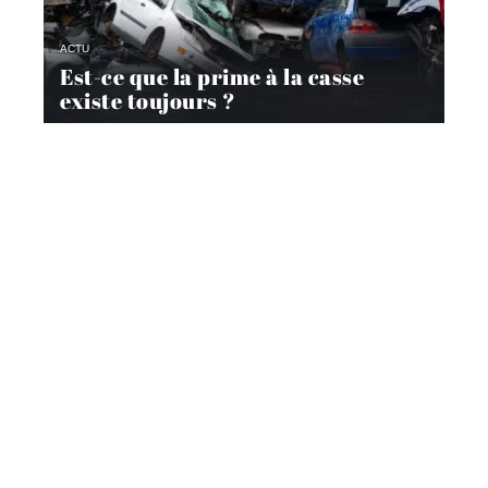
ACTU
Est-ce que la prime à la casse
existe toujours ?
DÉMARCHES
Quand immatriculer un bateau ?